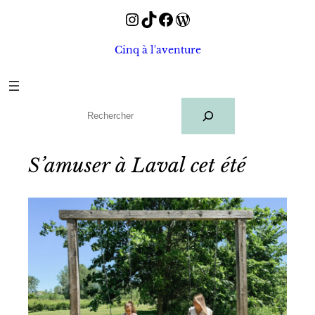
Instagram
TikTok
Facebook
WordPress
Aller
au
Cinq à l'aventure
contenu
Rechercher
S’amuser à Laval cet été