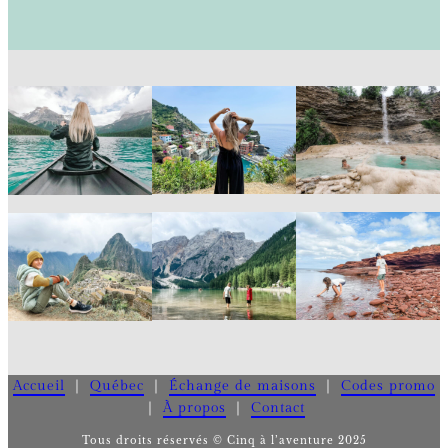
Accueil
｜
Québec
｜
Échange de maisons
｜
Codes promo
｜
À propos
｜
Contact
Tous droits réservés © Cinq à l’aventure 2025